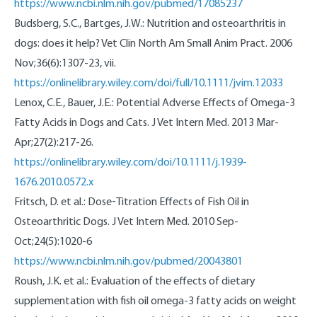
https://www.ncbi.nlm.nih.gov/pubmed/17085237
Budsberg, S.C., Bartges, J.W.: Nutrition and osteoarthritis in
dogs: does it help? Vet Clin North Am Small Anim Pract. 2006
Nov;36(6):1307-23, vii.
https://onlinelibrary.wiley.com/doi/full/10.1111/jvim.12033
Lenox, C.E., Bauer, J.E.: Potential Adverse Effects of Omega‐3
Fatty Acids in Dogs and Cats. J Vet Intern Med. 2013 Mar-
Apr;27(2):217-26.
https://onlinelibrary.wiley.com/doi/10.1111/j.1939-
1676.2010.0572.x
Fritsch, D. et al.: Dose‐Titration Effects of Fish Oil in
Osteoarthritic Dogs. J Vet Intern Med. 2010 Sep-
Oct;24(5):1020-6
https://www.ncbi.nlm.nih.gov/pubmed/20043801
Roush, J.K. et al.: Evaluation of the effects of dietary
supplementation with fish oil omega-3 fatty acids on weight