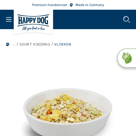
Premium hondenvoer
Made in Germany
o main content
/
/
SOORT VOEDING
VLOKKEN