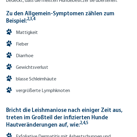
bedeckt, dass die meisten Hundebesitzer sie übersehen.
Zu den Allgemein-Symptomen zählen zum
2,3,4
Beispiel:
Mattigkeit
Fieber
Diarrhoe
Gewichtsverlust
blasse Schleimhäute
vergrößerte Lymphknoten
Bricht die Leishmaniose nach einiger Zeit aus,
treten im Großteil der infizierten Hunde
2,4,5
Hautveränderungen auf, wie:
Exfoliative Dermatitis mit Asbestschuppen und