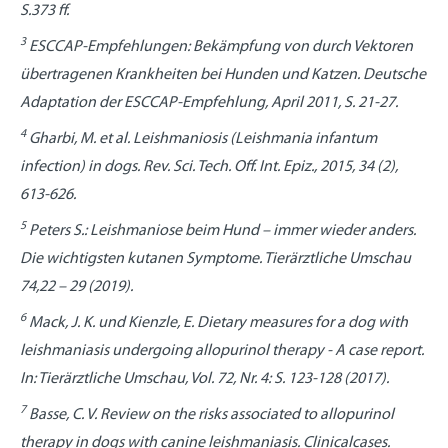
S.373 ff.
3
ESCCAP-Empfehlungen: Bekämpfung von durch Vektoren
übertragenen Krankheiten bei Hunden und Katzen. Deutsche
Adaptation der ESCCAP-Empfehlung, April 2011, S. 21-27.
4
Gharbi, M. et al. Leishmaniosis (Leishmania infantum
infection) in dogs. Rev. Sci. Tech. Off. Int. Epiz., 2015, 34 (2),
613-626.
5
Peters S.: Leishmaniose beim Hund – immer wieder anders.
Die wichtigsten kutanen Symptome. Tierärztliche Umschau
74,22 – 29 (2019).
6
Mack, J. K. und Kienzle, E. Dietary measures for a dog with
leishmaniasis undergoing allopurinol therapy - A case report.
In: Tierärztliche Umschau, Vol. 72, Nr. 4: S. 123-128 (2017).
7
Basse, C. V. Review on the risks associated to allopurinol
therapy in dogs with canine leishmaniasis. Clinicalcases.