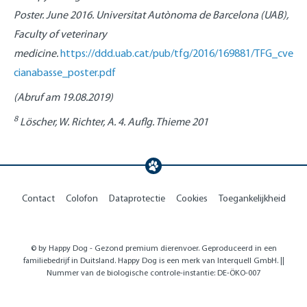
Poster. June 2016. Universitat Autònoma de Barcelona (UAB),
Faculty of veterinary
medicine.
https://ddd.uab.cat/pub/tfg/2016/169881/TFG_cve
cianabasse_poster.pdf
(Abruf am 19.08.2019)
8
Löscher, W. Richter, A. 4. Auflg. Thieme 201
Contact
Colofon
Dataprotectie
Cookies
Toegankelijkheid
© by Happy Dog - Gezond premium dierenvoer. Geproduceerd in een
familiebedrijf in Duitsland. Happy Dog is een merk van Interquell GmbH. ||
Nummer van de biologische controle-instantie: DE-ÖKO-007