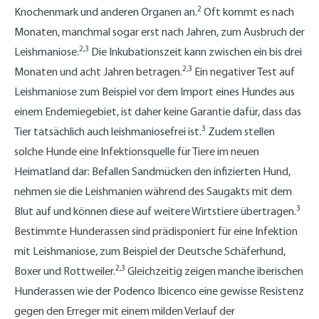
2
Knochenmark und anderen Organen an.
Oft kommt es nach
Monaten, manchmal sogar erst nach Jahren, zum Ausbruch der
2,3
Leishmaniose.
Die Inkubationszeit kann zwischen ein bis drei
2,3
Monaten und acht Jahren betragen.
Ein negativer Test auf
Leishmaniose zum Beispiel vor dem Import eines Hundes aus
einem Endemiegebiet, ist daher keine Garantie dafür, dass das
3
Tier tatsächlich auch leishmaniosefrei ist.
Zudem stellen
solche Hunde eine Infektionsquelle für Tiere im neuen
Heimatland dar: Befallen Sandmücken den infizierten Hund,
nehmen sie die Leishmanien während des Saugakts mit dem
3
Blut auf und können diese auf weitere Wirtstiere übertragen.
Bestimmte Hunderassen sind prädisponiert für eine Infektion
mit Leishmaniose, zum Beispiel der Deutsche Schäferhund,
2,3
Boxer und Rottweiler.
Gleichzeitig zeigen manche iberischen
Hunderassen wie der Podenco Ibicenco eine gewisse Resistenz
gegen den Erreger mit einem milden Verlauf der