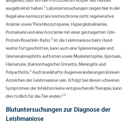
ausgehen, dass sich die Protozoen im Körper des Hundes
2
ausgebreitet haben.
Laboruntersuchungen zeigen hier in der
Regel eine normozytäre normochrome nicht regenerative
Anämie sowie Thrombozytopenie, Hyperglobulinämie,
Proteinurie und eine Azotämie mit einer gesteigerten Urin-
3
Protein/Kreatinin-Ratio.
Ist die Leishmaniose beim Hund
weiter fortgeschritten, kann auch eine Splenomegalie und
Glomerulonephritis auftreten sowie Muskelatrophie, Epistaxis,
Hämaturie, (hämorrhagische) Enteritis, Meningitis und
2
Polyarthritis.
Auch krankhafte Augenveränderungen können
Anzeichen der Leishmaniose sein. Erfolgt bei diesen schweren
Symptomen der Infektion keine entsprechende Therapie, kann
2,3
dies tödlich für das Tier enden.
Blutuntersuchungen zur Diagnose der
Leishmaniose