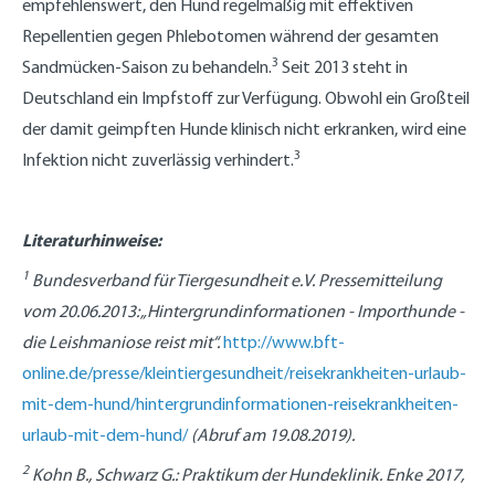
empfehlenswert, den Hund regelmäßig mit effektiven
Repellentien gegen Phlebotomen während der gesamten
3
Sandmücken-Saison zu behandeln.
Seit 2013 steht in
Deutschland ein Impfstoff zur Verfügung. Obwohl ein Großteil
der damit geimpften Hunde klinisch nicht erkranken, wird eine
3
Infektion nicht zuverlässig verhindert.
Literaturhinweise:
1
Bundesverband für Tiergesundheit e.V. Pressemitteilung
vom 20.06.2013: „Hintergrundinformationen - Importhunde -
die Leishmaniose reist mit“.
http://www.bft-
online.de/presse/kleintiergesundheit/reisekrankheiten-urlaub-
mit-dem-hund/hintergrundinformationen-reisekrankheiten-
urlaub-mit-dem-hund/
(Abruf am 19.08.2019).
2
Kohn B., Schwarz G.: Praktikum der Hundeklinik. Enke 2017,