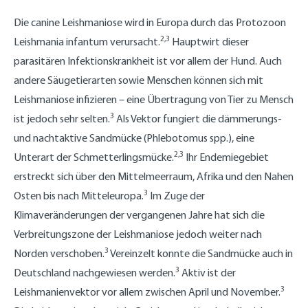
Die canine Leishmaniose wird in Europa durch das Protozoon
2,3
Leishmania infantum verursacht.
Hauptwirt dieser
parasitären Infektionskrankheit ist vor allem der Hund. Auch
andere Säugetierarten sowie Menschen können sich mit
Leishmaniose infizieren – eine Übertragung von Tier zu Mensch
3
ist jedoch sehr selten.
Als Vektor fungiert die dämmerungs-
und nachtaktive Sandmücke (Phlebotomus spp.), eine
2,3
Unterart der Schmetterlingsmücke.
Ihr Endemiegebiet
erstreckt sich über den Mittelmeerraum, Afrika und den Nahen
3
Osten bis nach Mitteleuropa.
Im Zuge der
Klimaveränderungen der vergangenen Jahre hat sich die
Verbreitungszone der Leishmaniose jedoch weiter nach
3
Norden verschoben.
Vereinzelt konnte die Sandmücke auch in
3
Deutschland nachgewiesen werden.
Aktiv ist der
3
Leishmanienvektor vor allem zwischen April und November.