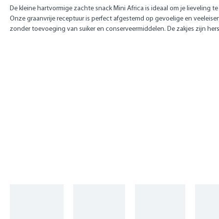
De kleine hartvormige zachte snack Mini Africa is ideaal om je lieveling 
Onze graanvrije receptuur is perfect afgestemd op gevoelige en veeleise
zonder toevoeging van suiker en conserveermiddelen. De zakjes zijn hers
Skip product gallery