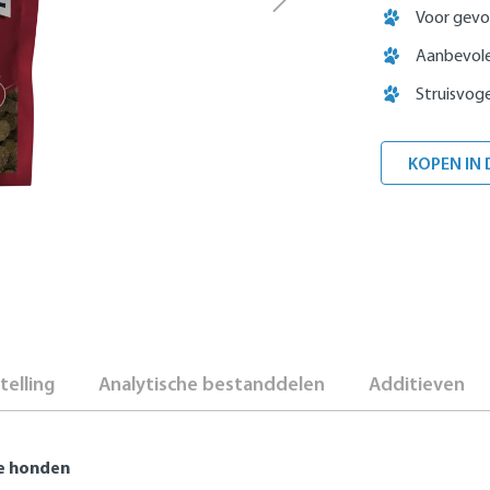
Voor gevo
Aanbevolen
Struisvoge
KOPEN IN 
elling
Analytische bestanddelen
Additieven
ne honden