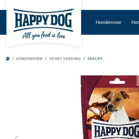
o main content
Hondenvoer
Hon
/
/
/
HONDENVOER
SOORT VOEDING
SNACKS