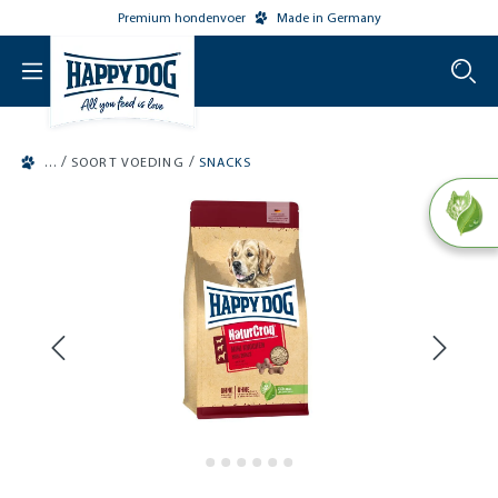
Premium hondenvoer
Made in Germany
o main content
/
/
SOORT VOEDING
SNACKS