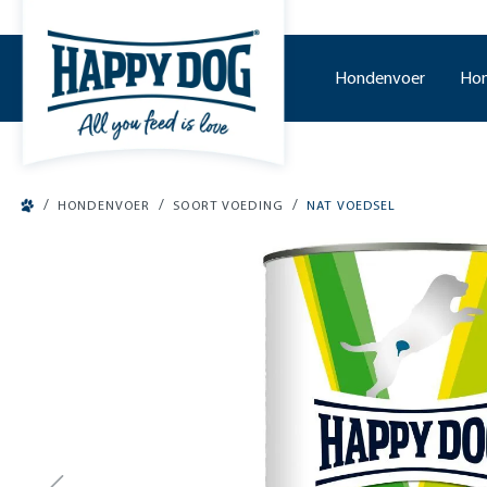
o main content
Hondenvoer
Hon
/
/
/
HONDENVOER
SOORT VOEDING
NAT VOEDSEL