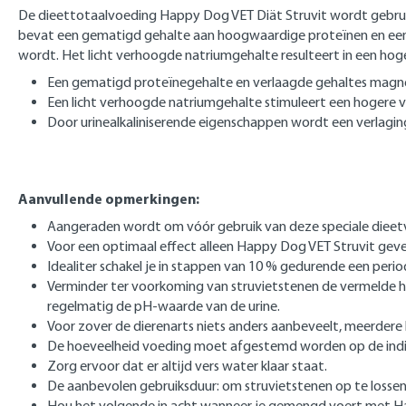
De dieettotaalvoeding Happy Dog VET Diät Struvit wordt gebrui
bevat een gematigd gehalte aan hoogwaardige proteïnen en een 
wordt. Het licht verhoogde natriumgehalte resulteert in een ho
Een gematigd proteïnegehalte en verlaagde gehaltes magnes
Een licht verhoogde natriumgehalte stimuleert een hogere
Door urinealkaliniserende eigenschappen wordt een verlagi
Aanvullende opmerkingen:
Aangeraden wordt om vóór gebruik van deze speciale dieetv
Voor een optimaal effect alleen Happy Dog VET Struvit geve
Idealiter schakel je in stappen van 10 % gedurende een peri
Verminder ter voorkoming van struvietstenen de vermelde h
regelmatig de pH-waarde van de urine.
Voor zover de dierenarts niets anders aanbeveelt, meerdere 
De hoeveelheid voeding moet afgestemd worden op de indivi
Zorg ervoor dat er altijd vers water klaar staat.
De aanbevolen gebruiksduur: om struvietstenen op te losse
Hou het volgende in acht wanneer je gemengd voert met Ha