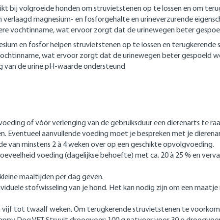
kt bij volgroeide honden om struvietstenen op te lossen en om ter
verlaagd magnesium- en fosforgehalte en urineverzurende eigensch
gere vochtinname, wat ervoor zorgt dat de urinewegen beter gespo
ium en fosfor helpen struvietstenen op te lossen en terugkerende
 vochtinname, wat ervoor zorgt dat de urinewegen beter gespoeld w
ng van de urine pH-waarde ondersteund
oeding of vóór verlenging van de gebruiksduur een dierenarts te ra
n. Eventueel aanvullende voeding moet je bespreken met je dierenar
ode van minstens 2 à 4 weken over op een geschikte opvolgvoeding.
oeveelheid voeding (dagelijkse behoefte) met ca. 20 à 25 % en ver
kleine maaltijden per dag geven.
duele stofwisseling van je hond. Het kan nodig zijn om een maatje
n vijf tot twaalf weken. Om terugkerende struvietstenen te voorkom
ppy Dog VET Struvit droogvoer: 100 g natvoer voor 30 g droogvoe