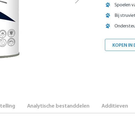
Spoelen v
Bij struvi
Ondersteu
KOPEN IN 
elling
Analytische bestanddelen
Additieven