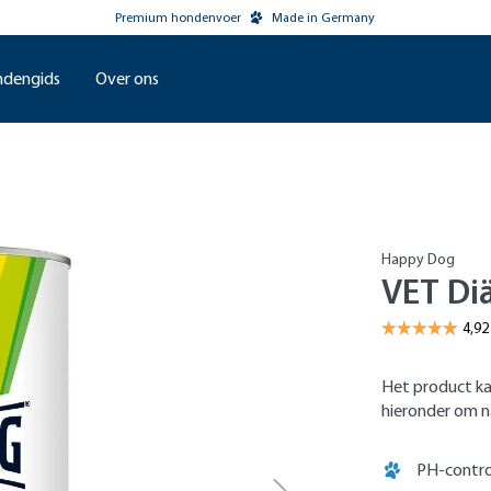
Premium hondenvoer
Made in Germany
dengids
Over ons
Happy Dog
VET Diä
Het product ka
hieronder om na
PH-contro