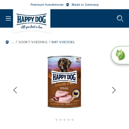
Premium hondenvoer
Made in Germany
o main content
/
/
SOORT VOEDING
NAT VOEDSEL