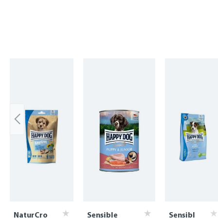
Skip product gallery
NaturCro
Sensible
Sensibl