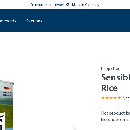
Premium hondenvoer
Made in Germany
dengids
Over ons
Happy Dog
Sensib
Rice
Het product ka
hieronder om na