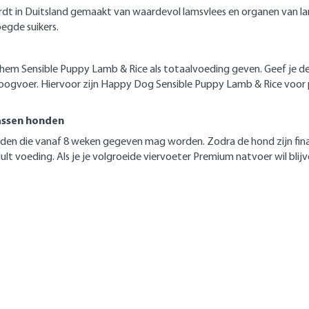
dt in Duitsland gemaakt van waardevol lamsvlees en organen van lam
egde suikers.
e hem Sensible Puppy Lamb & Rice als totaalvoeding geven. Geef je d
gvoer. Hiervoor zijn Happy Dog Sensible Puppy Lamb & Rice voor p
assen honden
den die vanaf 8 weken gegeven mag worden. Zodra de hond zijn finaal
t voeding. Als je je volgroeide viervoeter Premium natvoer wil blijve