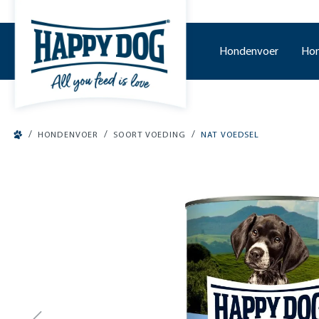
o main content
Hondenvoer
Hon
/
/
/
HONDENVOER
SOORT VOEDING
NAT VOEDSEL