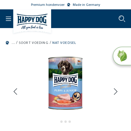
Premium hondenvoer
Made in Germany
o main content
/
/
SOORT VOEDING
NAT VOEDSEL