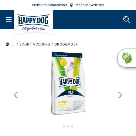
Premium hondenvoer
Made in Germany
o main content
/
/
SOORT VOEDING
DROOGVOER