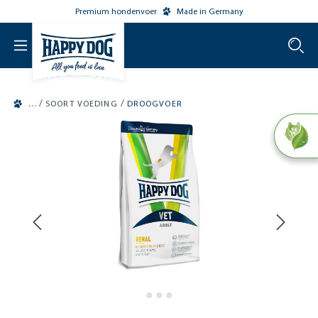
Premium hondenvoer
Made in Germany
o main content
/
/
SOORT VOEDING
DROOGVOER