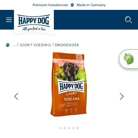
Premium hondenvoer
Made in Germany
o main content
/
/
SOORT VOEDING
DROOGVOER