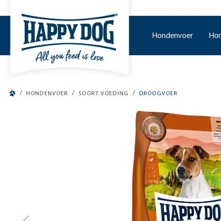
o main content
Hondenvoer
Hon
/
/
/
HONDENVOER
SOORT VOEDING
DROOGVOER