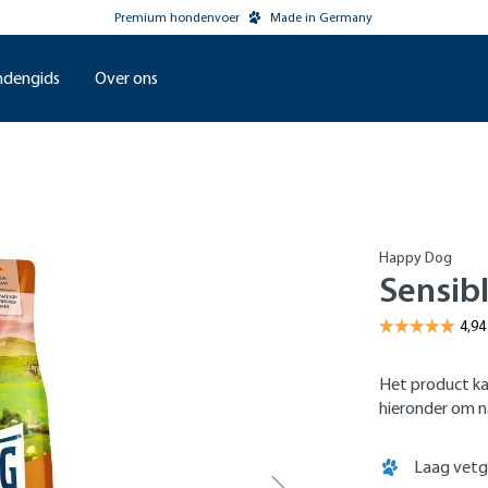
Premium hondenvoer
Made in Germany
dengids
Over ons
Happy Dog
Sensib
Het product ka
hieronder om na
Laag vetg