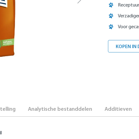
Receptuur
Verzadige
Voor gecas
KOPEN IN 
elling
Analytische bestanddelen
Additieven
l