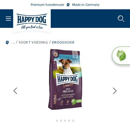
Premium hondenvoer
Made in Germany
o main content
/
/
SOORT VOEDING
DROOGVOER