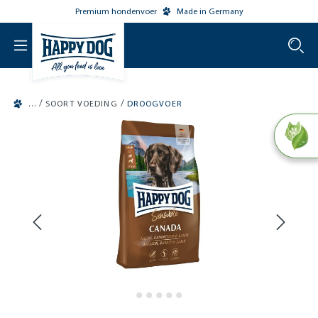
Premium hondenvoer
Made in Germany
o main content
/
/
SOORT VOEDING
DROOGVOER