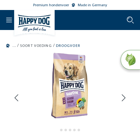
Premium hondenvoer
Made in Germany
o main content
/
/
SOORT VOEDING
DROOGVOER