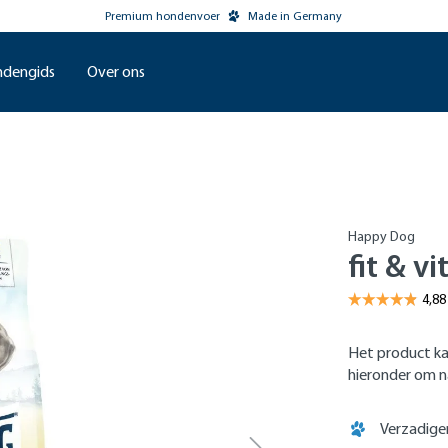
Premium hondenvoer
Made in Germany
dengids
Over ons
Happy Dog
fit & vi
Het product ka
hieronder om na
Verzadige