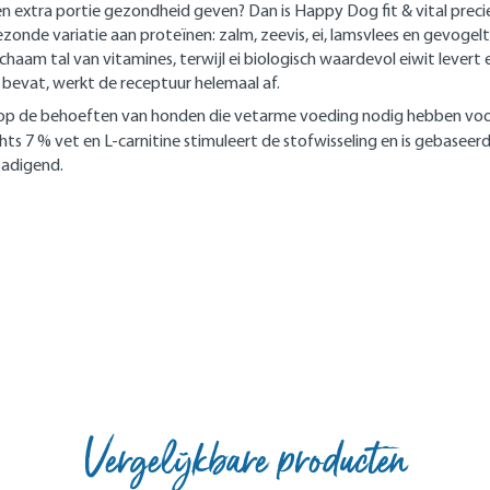
n extra portie gezondheid geven? Dan is Happy Dog fit & vital preci
zonde variatie aan proteïnen: zalm, zeevis, ei, lamsvlees en gevogel
ichaam tal van vitamines, terwijl ei biologisch waardevol eiwit levert
evat, werkt de receptuur helemaal af.
md op de behoeften van honden die vetarme voeding nodig hebben voo
ts 7 % vet en L-carnitine stimuleert de stofwisseling en is gebaseer
zadigend.
Vergelijkbare producten