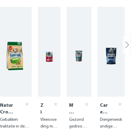
Natur
Z
M
Car
Croq
i
ea
e
Knoch
e
t
Sna
Gebakken
Vleesvoe
Gezond
Diergeneesk
en -
g
Sn
ck
traktatie in de
ding met
gedroogd
undige
botje
e
ac
Art
vorm van een
voedzam
paardenvl
snack ter