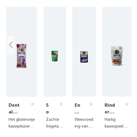
Skip product gallery
Dent
S
En
Rind
al
o
te
erst
Snac
ft
P
ross
Het glutenvrije
Zachte
Vleesvoed
Hartig
ks -
S
ur
en -
kauwplezier
Vegetaris
ing van
kauwspeeltje
Dent
n
-
Run
met
che
delicate
voor uw