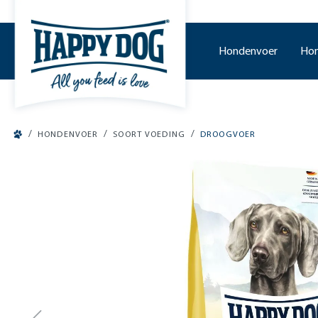
o main content
Hondenvoer
Hon
/
/
/
HONDENVOER
SOORT VOEDING
DROOGVOER