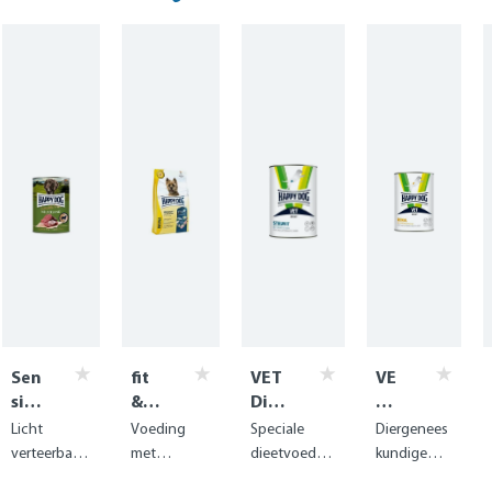
Sen
fit
VET
VE
sibl
&
Diät
T
e
vita
Stru
Diä
Licht
Voeding
Speciale
Diergenees
Pur
l
vit
t
verteerbare
met
dieetvoedin
kundige
e
Min
natv
Re
vleesvoedin
verlaagd
g om
speciale