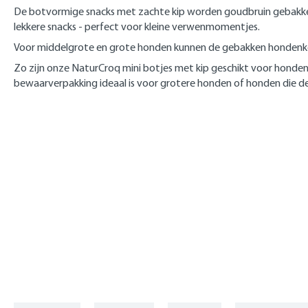
De botvormige snacks met zachte kip worden goudbruin gebakken e
lekkere snacks - perfect voor kleine verwenmomentjes.
Voor middelgrote en grote honden kunnen de gebakken hondenkoek
Zo zijn onze NaturCroq mini botjes met kip geschikt voor honden v
bewaarverpakking ideaal is voor grotere honden of honden die d