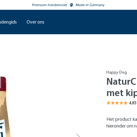
Premium hondenvoer
Made in Germany
dengids
Over ons
Happy Dog
NaturC
met ki
Het product ka
hieronder om na