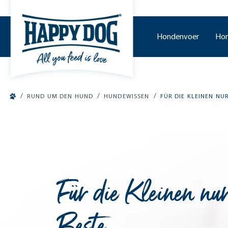
o main content
Hondenvoer
Hon
/
/
/
RUND UM DEN HUND
HUNDEWISSEN
FÜR DIE KLEINEN NU
Für die Kleinen nu
Beste