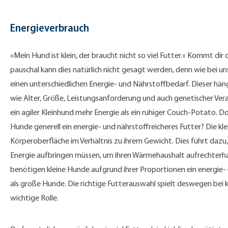
Energieverbrauch
»Mein Hund ist klein, der braucht nicht so viel Futter.« Kommt dir
pauschal kann dies natürlich nicht gesagt werden, denn wie bei
einen unterschiedlichen Energie- und Nährstoffbedarf. Dieser hä
wie Alter, Größe, Leistungsanforderung und auch genetischer Ver
ein agiler Kleinhund mehr Energie als ein ruhiger Couch-Potato. 
Hunde generell ein energie- und nährstoffreicheres Futter? Die kl
Körperoberfläche im Verhältnis zu ihrem Gewicht. Dies führt dazu
Energie aufbringen müssen, um ihren Wärmehaushalt aufrechterhal
benötigen kleine Hunde aufgrund ihrer Proportionen ein energie- 
als große Hunde. Die richtige Futterauswahl spielt deswegen bei 
wichtige Rolle.