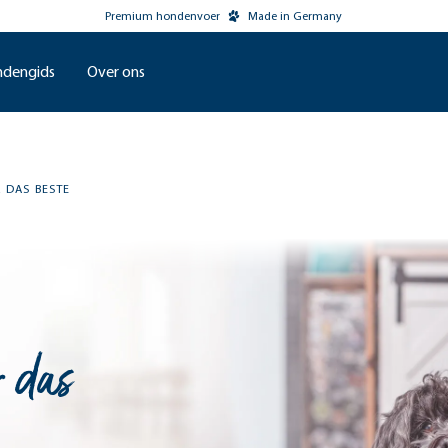
Premium hondenvoer
Made in Germany
dengids
Over ons
R DAS BESTE
r das