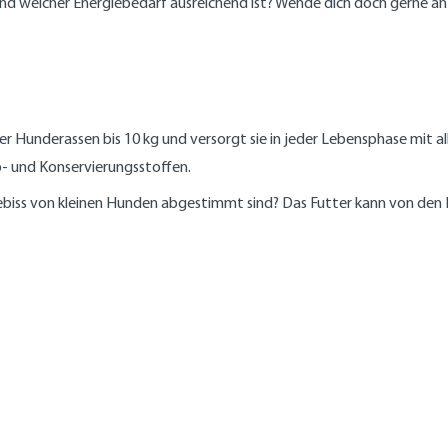
 und welcher Energiebedarf ausreichend ist? Wende dich doch gerne a
er Hunderassen bis 10 kg und versorgt sie in jeder Lebensphase mit al
b- und Konservierungsstoffen.
ebiss von kleinen Hunden abgestimmt sind? Das Futter kann von den