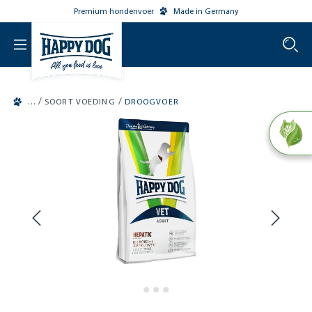
Premium hondenvoer
Made in Germany
o main content
/
/
SOORT VOEDING
DROOGVOER